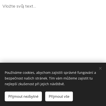
Vložte svůj text...
Používáme cookies, abychom zajistili správné fungování a
bezpečnost našich stránek. Tím vám můžeme zajistit tu
nejlepší zkušenost při jejich návštěvě.
PerníKáča - perníky a perníkové dorty © 202¨6
Přijmout nezbytné
Přijmout vše
Cookies