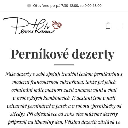
Otevřeno po-pá 7:30-18:00, so 9:00-13:00
Perníkové dezerty
Naše dezerty v sobě spojují tradiční českou perníkařinu s
moderní francouzskou cukrařinou, takže při jejich
ochutnání máte možnost zažít známou vůni a chuť
v
neobvyklých kombinacích.
K dostání jsou v naší
velvarské perníkárně v pátek a v sobotu (perníkáčky od
středy). Při objednávce od 20ks více můžeme dezerty
připravit na libovolný den.
Většina dezertů zůstává ve