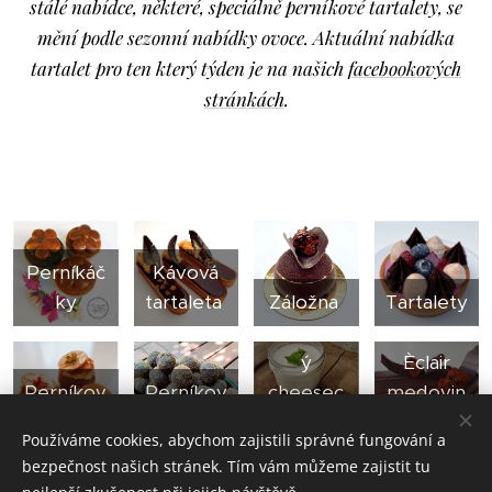
stálé nabídce, některé, speciálně perníkové tartalety, se
mění podle sezonní nabídky ovoce. Aktuální nabídka
tartalet pro ten který týden je na našich
facebookových
stránkách
.
Perníkáč
Kávová
ky
tartaleta
Záložna
Tartalety
Perníkov
ý
Èclair
Perníkov
Perníkov
cheesec
medovin
é choux
é koule
ake
ový
Používáme cookies, abychom zajistili správné fungování a
bezpečnost našich stránek. Tím vám můžeme zajistit tu