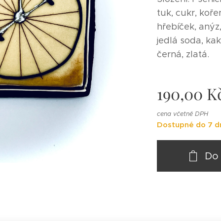
tuk, cukr, kořen
hřebíček, anýz
jedlá soda, kak
černá, zlatá.
190,00
K
cena včetně DPH
Dostupné do 7 d
Do 