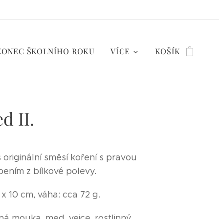
KONEC ŠKOLNÍHO ROKU
VÍCE
KOŠÍK
d II.
 originální směsí koření s pravou
bením z bílkové polevy.
x 10 cm, váha: cca 72 g.
čná mouka, med, vejce, rostlinný