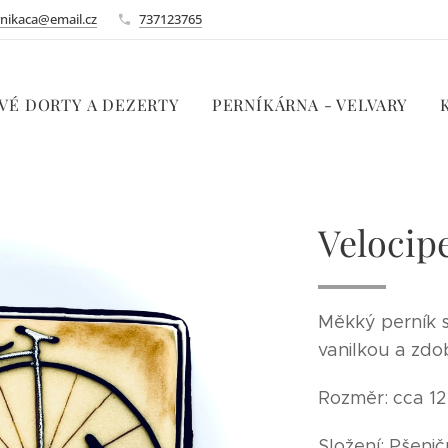
nikaca@email.cz
737123765
VÉ DORTY A DEZERTY
PERNÍKÁRNA - VELVARY
Velocipe
Měkký perník s
vanilkou a zdo
Rozměr: cca 12 
Složení: Pšeni