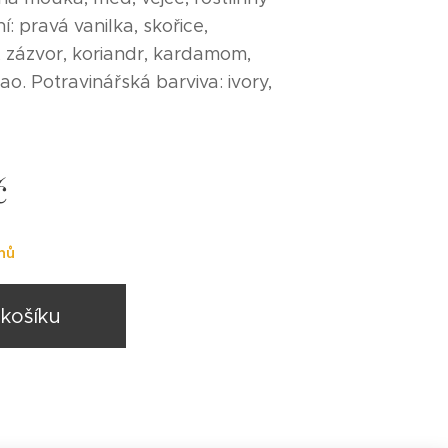
í: pravá vanilka, skořice,
, zázvor, koriandr, kardamom,
ao. Potravinářská barviva: ivory,
č
nů
košíku