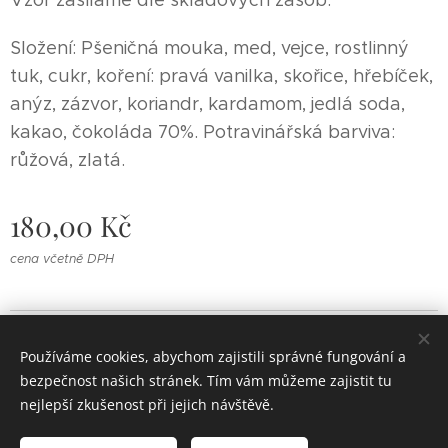
Vzor zasíláme dle skladových zásob.
Složení: Pšeničná mouka, med, vejce, rostlinný
tuk, cukr, koření: pravá vanilka, skořice, hřebíček,
anýz, zázvor, koriandr, kardamom, jedlá soda,
kakao, čokoláda 70%. Potravinářská barviva:
růžová, zlatá.
180,00
Kč
cena včetně DPH
PerníKáča - perníky a perníkové dorty © 202¨6
Používáme cookies, abychom zajistili správné fungování a
Cookies
bezpečnost našich stránek. Tím vám můžeme zajistit tu
nejlepší zkušenost při jejich návštěvě.