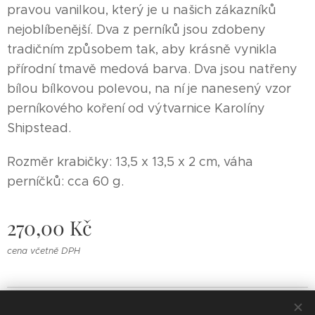
pravou vanilkou, který je u našich zákazníků
nejoblíbenější. Dva z perníků jsou zdobeny
tradičním způsobem tak, aby krásně vynikla
přírodní tmavě medová barva. Dva jsou natřeny
bílou bílkovou polevou, na ní je nanesený vzor
perníkového koření od výtvarnice Karolíny
Shipstead.
Rozměr krabičky: 13,5 x 13,5 x 2 cm, váha
perníčků: cca 60 g.
270,00
Kč
cena včetně DPH
PerníKáča - perníky a perníkové dorty © 202¨6